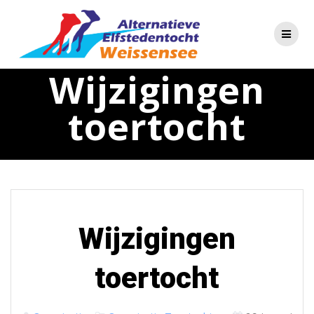
Skip
to
content
Wijzigingen
toertocht
Wijzigingen
toertocht