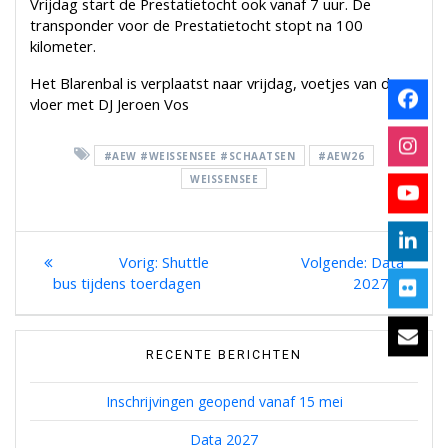
Vrijdag start de Prestatietocht ook vanaf 7 uur. De
transponder voor de Prestatietocht stopt na 100
kilometer.
Het Blarenbal is verplaatst naar vrijdag, voetjes van de
vloer met DJ Jeroen Vos
#AEW #WEISSENSEE #SCHAATSEN
#AEW26
WEISSENSEE
Bericht
Previous
Next
Shuttle
Data
post:
post:
bus tijdens toerdagen
2027
navigatie
RECENTE BERICHTEN
Inschrijvingen geopend vanaf 15 mei
Data 2027