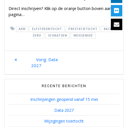
Direct inschrijven? Klik op de oranje button boven aan de
pagina…
AEW
ELFSTEDENTOCHT
PRESTATIETOCHT
RACE TO
ZERO
SCHAATSEN
WEISSENSEE
Bericht
Previous
Data
post:
2027
navigatie
RECENTE BERICHTEN
Inschrijvingen geopend vanaf 15 mei
Data 2027
Wijzigingen toertocht