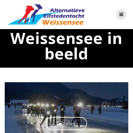
Skip
to
content
Weissensee in
beeld
Foto’s