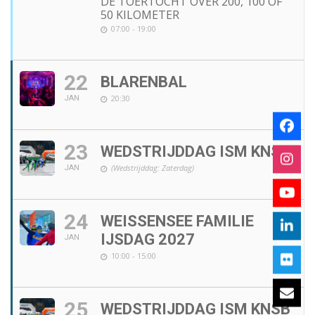
DE TOERTOCHT OVER 200, 100 OF
50 KILOMETER
07:00 - 19:00
22
BLARENBAL
20:30
JAN
23
WEDSTRIJDDAG ISM KNSB
(Wedstrijddag: Zaterdag)
JAN
24
WEISSENSEE FAMILIE
IJSDAG 2027
JAN
10:00 - 15:00
25
WEDSTRIJDDAG ISM KNSB