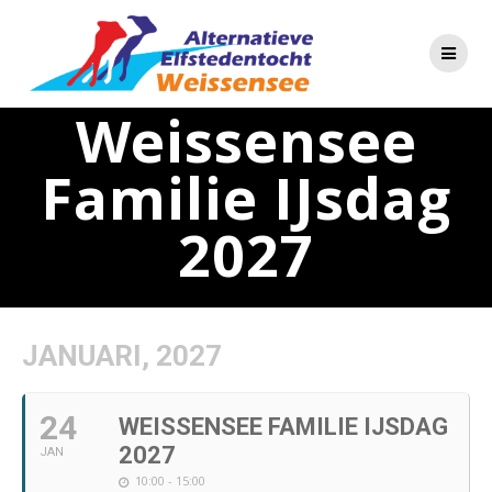
Skip
to
content
Weissensee
Familie IJsdag
2027
JANUARI, 2027
24
WEISSENSEE FAMILIE IJSDAG
2027
JAN
10:00 - 15:00